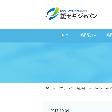
HOME
製品紹介
製
TOP
[
フリーページ画像
]
locker_img
2017-10-04