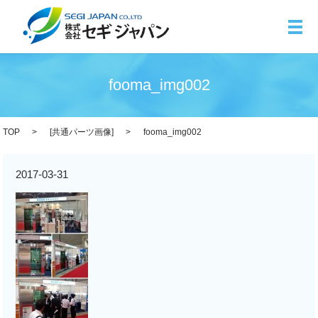
メ
fooma_img002
TOP
[
共通パーツ画像
]
fooma_img002
2017-03-31