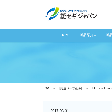
HOME
製品紹介
製
TOP
[
共通パーツ画像
]
btn_scroll_top
2017-03-31