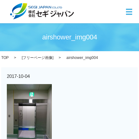
メ
airshower_img004
TOP
[
フリーページ画像
]
airshower_img004
2017-10-04