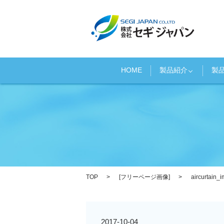
HOME
製品紹介
製
TOP
[
フリーページ画像
]
aircurtain_
2017-10-04