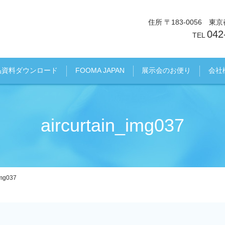
住所 〒183-0056 
042
TEL
品資料ダウンロード
FOOMA JAPAN
展示会のお便り
会社
aircurtain_img037
img037