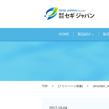
HOME
製品紹介
製
TOP
[
フリーページ画像
]
aircurtain_
2017-10-04