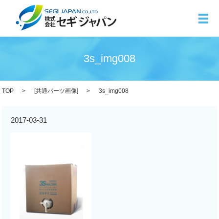
メ
3s_img008
TOP
[
共通パーツ画像
]
3s_img008
2017-03-31