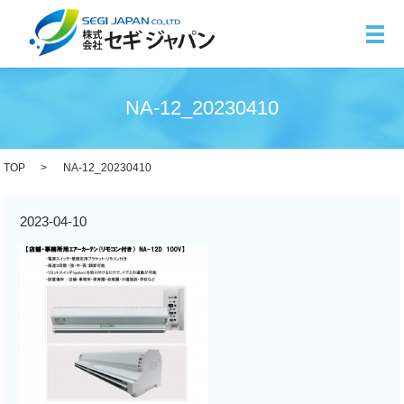
メ
NA-12_20230410
TOP
NA-12_20230410
2023-04-10